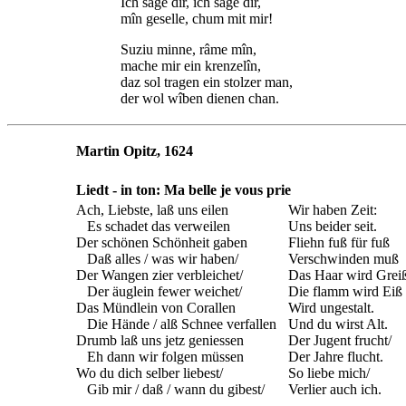
Ich sage dir, ich sage dir,
mîn geselle, chum mit mir!
Suziu minne, râme mîn,
mache mir ein krenzelîn,
daz sol tragen ein stolzer man,
der wol wîben dienen chan.
Martin Opitz, 1624
Liedt - in ton: Ma belle je vous prie
Ach, Liebste, laß uns eilen
Wir haben Zeit:
Es schadet das verweilen
Uns beider seit.
Der schönen Schönheit gaben
Fliehn fuß für fuß
Daß alles / was wir haben/
Verschwinden muß
Der Wangen zier verbleichet/
Das Haar wird Grei
Der äuglein fewer weichet/
Die flamm wird Eiß
Das Mündlein von Corallen
Wird ungestalt.
Die Hände / alß Schnee verfallen
Und du wirst Alt.
Drumb laß uns jetz geniessen
Der Jugent frucht/
Eh dann wir folgen müssen
Der Jahre flucht.
Wo du dich selber liebest/
So liebe mich/
Gib mir / daß / wann du gibest/
Verlier auch ich.